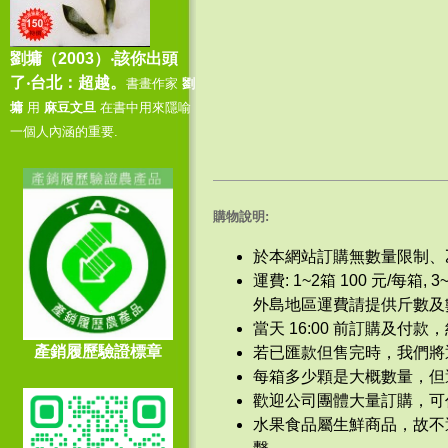
114/9/9 -
感謝 吳○君 - 訂購
劉墉（2003）‧該你出頭
60
斤
了‧台北：超越。
書畫作家
劉
墉
用
麻豆文旦
在書中用來隱喻
114/9/8 -
感謝 倪○立 - 訂購
一個人內涵的重要.
130
斤
114/9/6 -
感謝 顏○芳 - 訂購
70
斤
購物說明:
於本網站訂購無數量限制、
114/9/5 -
感謝 吳○坤 - 訂購
運費: 1~2箱 100 元/每箱,
250
斤
外島地區運費請提供斤數及
當天 16:00 前訂購及
114/9/5 -
感謝 漢○○業有限
產銷履歷驗證標章
若已匯款但售完時，我們將
公司 - 訂購
360
斤
每箱多少顆是大概數量，但
歡迎公司團體大量訂購，可
114/9/4 -
感謝 陳○鑫 - 訂購
水果食品屬生鮮商品，故不
60
斤