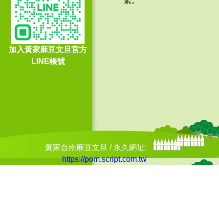
繫。
114/9/3 -
感謝 吳○霙 - 訂購
80
斤
加入黃家麻豆文旦官方
114/9/3 -
感謝 尚○○業股份
LINE帳號
有限公司 - 訂購
60
斤
114/9/2 -
感謝 賴○杰 - 訂購
130
斤
114/9/2 -
感謝 日○○電科技
(股)公司台灣分公司 - 訂購
270
斤
黃家台南麻豆文旦 / 永久網址:
https://pom.script.com.tw
114/9/1 -
感謝 陳○芳 - 訂購
60
斤
114/9/1 -
感謝 張○惠 - 訂購
160
斤