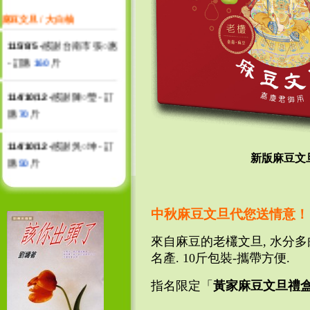
麻豆文旦
/
大白柚
115/8/5 -
感謝 台南市 張○惠
- 訂購
160
斤
114/10/12 -
感謝 陳○瑩 - 訂
購
70
斤
114/10/12 -
感謝 吳○坤 - 訂
購
50
斤
新版麻豆文旦10
114/9/11 -
感謝 台北市 黃○○
婦產科 - 訂購
1060
斤
中秋麻豆文旦代您送情意！
114/9/11 -
感謝 張○東 - 訂購
來自麻豆的老欉文旦, 水分多肉
60
斤
名產. 10斤包裝-攜帶方便.
指名限定「
黃家麻豆文旦禮
114/9/10 -
感謝 吳○坤 - 訂購
210
斤