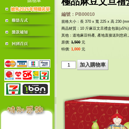
極品麻豆文旦禮盒
購物車
編號：PB00010
規格大小：長 370 x 寬 225 x 高 230 (m
商品材質：10 斤麻豆文旦禮盒包裝(±5%), 約
其他：道地麻豆特產, 產地直接送到您府上
原價:
1,500
元
特價:
1,000
元