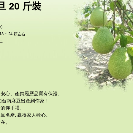
 20 斤裝
m)
 ~ 24 顆左右.
.
的安心、產銷履歷品質有保證。
由台南麻豆出產到你家！
量的伴手禮。
旦名產, 贏得家人歡心。
實在。