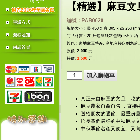
購物車
【精選】麻豆文旦
編號：PAB0020
規格大小：長 450 x 寬 305 x 高 250 (m
商品材質：20 斤包裝紙箱包裝(±5%), 約 18
其他：道地麻豆特產, 產地直接送到您府上
原價:
2,000
元
特價:
1,500
元
真正來自麻豆的文旦，吃
麻豆農家自產自售 ，直接
送給朋友的過節、最重份
給長輩們最好的中秋麻豆文
中秋季節名產又便宜、又