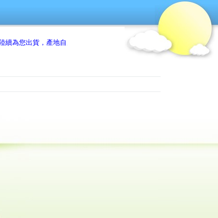
貨，產地自產自售數量有限，吃了還想再吃的顧客們 歡迎盡早訂購喔!!!