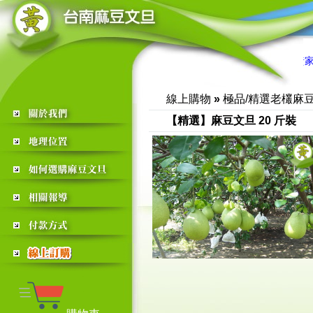
黃家麻豆文
線上購物
»
極品/精選老欉麻
【精選】麻豆文旦 20 斤裝