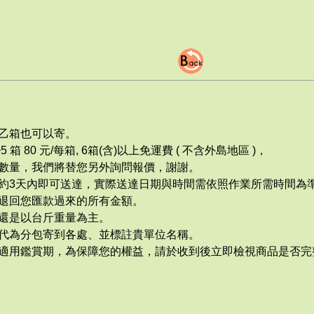
乙箱也可以寄。
 3~5 箱 80 元/每箱, 6箱(含)以上免運費 ( 不含外島地區 )，
數量，我們將替您另外詢問報價，謝謝。
付款，約3天內即可送達，實際送達日期與時間需依照作業所需時間為
退回您匯款過來的所有金額。
還是以台斤重量為主。
代為分包寄到各處、並標註貴單位名稱。
適用鑑賞期，為保障您的權益，請於收到後立即檢視商品是否完