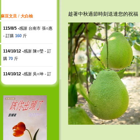
麻豆文旦
/
大白柚
趁著中秋過節時刻送達您的祝福
115/8/5 -
感謝 台南市 張○惠
- 訂購
160
斤
114/10/12 -
感謝 陳○瑩 - 訂
購
70
斤
114/10/12 -
感謝 吳○坤 - 訂
購
50
斤
114/9/11 -
感謝 台北市 黃○○
婦產科 - 訂購
1060
斤
114/9/11 -
感謝 張○東 - 訂購
60
斤
114/9/10 -
感謝 吳○坤 - 訂購