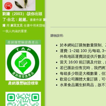
210
斤
劉墉（2003）‧該你出頭
114/9/9 -
感謝 吳○君 - 訂購
了‧台北：超越。
書畫作家
劉
60
斤
墉
用
麻豆文旦
在書中用來隱喻
一個人內涵的重要.
114/9/8 -
感謝 倪○立 - 訂購
購物說明:
130
斤
於本網站訂購無數量限制、
114/9/6 -
感謝 顏○芳 - 訂購
運費: 1~2箱 100 元/每箱,
70
斤
外島地區運費請提供斤數及
當天 16:00 前訂購及
114/9/5 -
感謝 吳○坤 - 訂購
若已匯款但售完時，我們將
250
斤
每箱多少顆是大概數量，但
歡迎公司團體大量訂購，可
產銷履歷驗證標章
114/9/5 -
感謝 漢○○業有限
水果食品屬生鮮商品，故不
公司 - 訂購
360
斤
114/9/4 -
感謝 陳○鑫 - 訂購